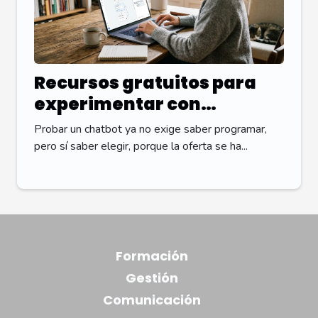
Recursos gratuitos para
experimentar con
chatbots sin saber
Probar un chatbot ya no exige saber programar,
programar
pero sí saber elegir, porque la oferta se ha...
Formación
Gestión
Comunicación